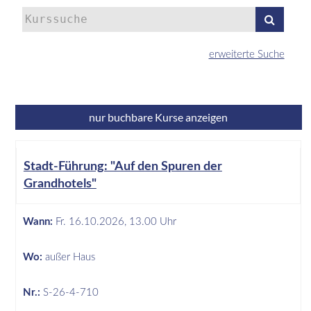
Kurse
suchen
erweiterte Suche
Kultur
nur buchbare
Kurse anzeigen
Kursübersicht.
Tabellenüberschriften
Stadt-Führung: "Auf den Spuren der
können
Grandhotels"
sortiert
werden.
Wann:
Fr.
16.10.2026, 13.00 Uhr
Wo:
außer Haus
Nr.:
S-26-4-710