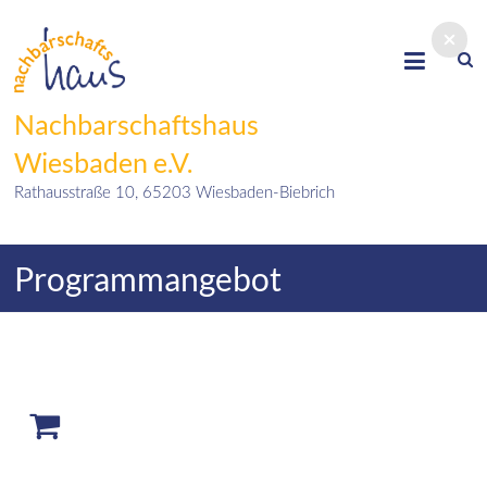
Skip
to
content
Nachbarschaftshaus
Wiesbaden e.V.
Rathausstraße 10, 65203 Wiesbaden-Biebrich
Programmangebot