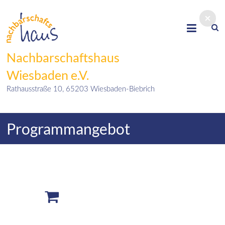
Skip
to
content
Nachbarschaftshaus
Wiesbaden e.V.
Rathausstraße 10, 65203 Wiesbaden-Biebrich
Programmangebot