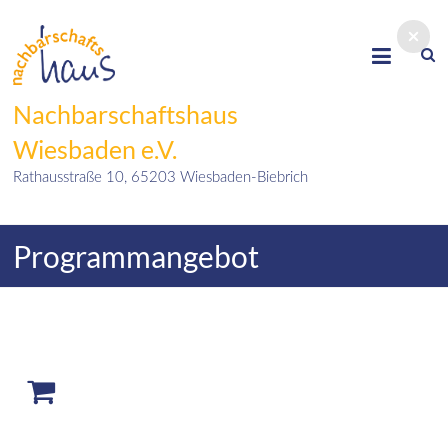
Skip
to
content
Nachbarschaftshaus
Wiesbaden e.V.
Rathausstraße 10, 65203 Wiesbaden-Biebrich
Programmangebot