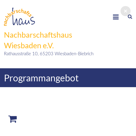
Skip
to
content
Nachbarschaftshaus
Wiesbaden e.V.
Rathausstraße 10, 65203 Wiesbaden-Biebrich
Programmangebot