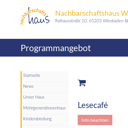
Skip
to
Nachbarschaftshaus Wi
content
Rathausstraße 10, 65203 Wiesbaden-Bi
Programmangebot
Startseite
News
Unser Haus
Lesecafé
Mehrgenerationenhaus
Kinderabteilung
Info beachten