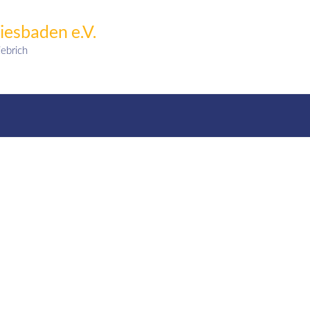
esbaden e.V.
ebrich