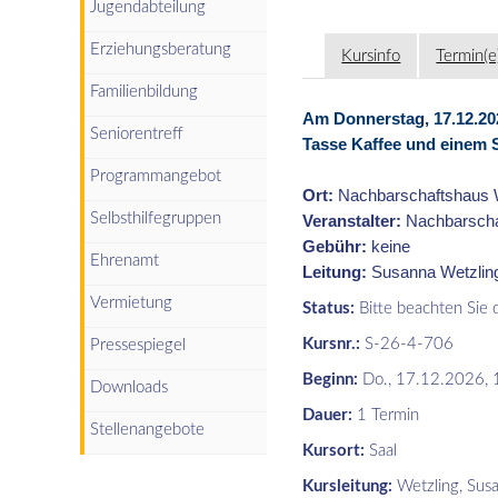
Jugendabteilung
Erziehungsberatung
Kursinfo
Termin(e
Familienbildung
Am Donnerstag, 17.12.20
Seniorentreff
Tasse Kaffee und einem
Programmangebot
Ort:
Nachbarschaftshaus 
Selbsthilfegruppen
Veranstalter:
Nachbarscha
Gebühr:
keine
Ehrenamt
Leitung:
Susanna Wetzlin
Vermietung
Status:
Bitte beachten Sie d
Kursnr.:
S-26-4-706
Pressespiegel
Beginn:
Do.
, 17.12.2026, 
Downloads
Dauer:
1 Termin
Stellenangebote
Kursort:
Saal
Kursleitung:
Wetzling, Sus