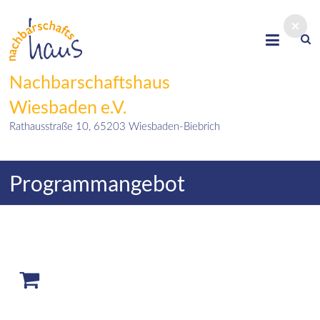
Skip
to
content
Nachbarschaftshaus
Wiesbaden e.V.
Rathausstraße 10, 65203 Wiesbaden-Biebrich
Programmangebot